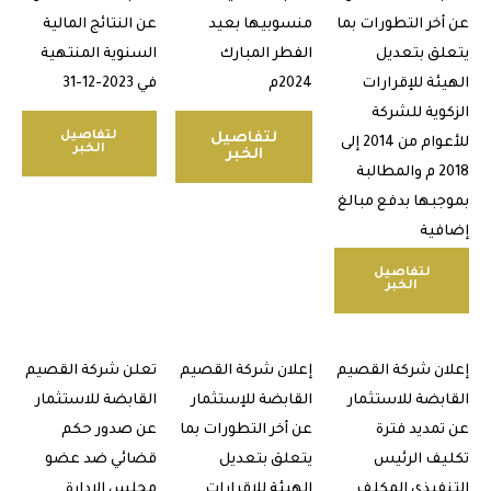
خر التطورات بما
منسوبيها بعيد
عن النتائج المالية
ق بتعديل
الفطر المبارك
السنوية المنتهية
ئة للإقرارات
2024م
في 2023-12-31
وية للشركة
لتفاصيل
لتفاصيل
للأعوام من 2014 إلى
الخبر
الخبر
2018 م والمطالبة
بها بدفع مبالغ
ية
لتفاصيل
الخبر
ن شركة القصيم
إعلان شركة القصيم
تعلن شركة القصيم
بضة للاستثمار
القابضة للإستثمار
القابضة للاستثمار
مديد فترة
عن أخر التطورات بما
عن صدور حكم
ف الرئيس
يتعلق بتعديل
قضائي ضد عضو
فيذي المكلف
الهيئة للإقرارات
مجلس الإدارة