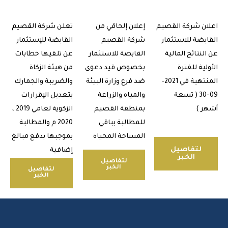
ن شركة القصيم
إعلان إلحاقي من
تعلن شركة القصيم
بضة للاستثمار
شركة القصيم
القابضة للإستثمار
نتائج المالية
القابضة للاستثمار
عن تلقيها خطابات
ية للفترة
بخصوص قيد دعوى
من هيئة الزكاة
المنتهية في 2021-
ضد فرع وزارة البيئة
والضريبة والجمارك
09-30 ( تسعة
والمياه والزراعة
بتعديل الإقرارات
 )
بمنطقة القصيم
الزكوية لعامي 2019 ،
للمطالبة بباقي
2020 م والمطالبة
المساحة المحياه
بموجبها بدفع مبالغ
لتفاصيل
إضافية
الخبر
لتفاصيل
الخبر
لتفاصيل
الخبر