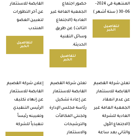
المنتهية في 2024-
حضور اجتماع
القابضة للاستثمار
الجمعية العامة غير
عن آخر التطورات
العادية (الاجتماع
لتعيين العضو
لتفاصيل
الثالث) عن طريق
المنتدب
الخبر
وسائل التقنية
لتفاصيل
الحديثة.
الخبر
لتفاصيل
الخبر
 شركة القصيم
تعلن شركة القصيم
إعلان شركة القصيم
بضة للاستثمار
القابضة للاستثمار
القابضة للاستثمار
دم انعقاد
عن إعادة تشكيل
عن إنهاء تكليف
عية العامة غير
رئاسة مجلس الإدارة
الرئيس التنفيذي
دية للشركة
ولجنتي المكافآت
وتعيينه رئيساً
تماع الأول
والترشيحات
تنفيذياً للشركة
اني بعد ساعة
والاستثمار