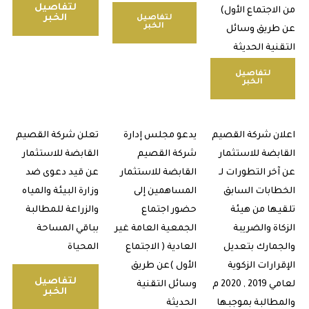
لتفاصيل
لاجتماع الأول)
الخبر
لتفاصيل
الخبر
ريق وسائل
نية الحديثة
لتفاصيل
الخبر
ن شركة القصيم
يدعو مجلس إدارة
تعلن شركة القصيم
بضة للاستثمار
شركة القصيم
القابضة للاستثمار
خر التطورات لـ
القابضة للاستثمار
عن قيد دعوى ضد
ابات السابق
المساهمين إلى
وزارة البيئة والمياه
ها من هيئة
حضور اجتماع
والزراعة للمطالبة
اة والضريبة
الجمعية العامة غير
بباقي المساحة
مارك بتعديل
العادية ( الاجتماع
المحياة
ارات الزكوية
الأول )عن طريق
لتفاصيل
لعامي 2019 , 2020 م
وسائل التقنية
الخبر
طالبة بموجبها
الحديثة